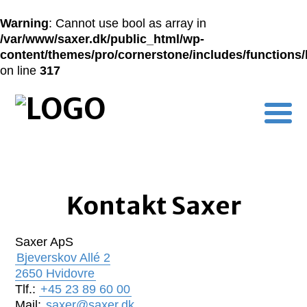
Warning
: Cannot use bool as array in
/var/www/saxer.dk/public_html/wp-
content/themes/pro/cornerstone/includes/functions
on line
317
Kontakt Saxer
Saxer ApS
Bjeverskov Allé 2
2650 Hvidovre
Tlf.:
+45 23 89 60 00
Mail:
saxer@saxer.dk